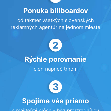
Ponuka billboardov
od takmer všetkých slovenských
reklamných agentúr na jednom mieste
2
Rýchle porovnanie
cien naprieč trhom
3
Spojíme vás priamo
s majiteľmi plôch - bez prostredníkov