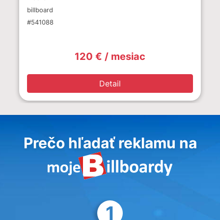
billboard
#541088
120 € / mesiac
Detail
Prečo hľadať reklamu na
1