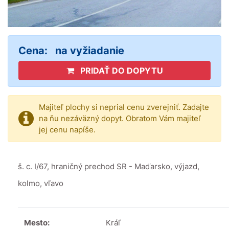
Cena:
na vyžiadanie
PRIDAŤ DO DOPYTU
Majiteľ plochy si neprial cenu zverejniť. Zadajte
na ňu nezáväzný dopyt. Obratom Vám majiteľ
jej cenu napíše.
š. c. I/67, hraničný prechod SR - Maďarsko, výjazd,
kolmo, vľavo
Mesto:
Kráľ