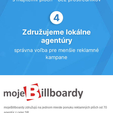
4
Združujeme lokálne
agentúry
správna voľba pre menšie reklamné
kampane
mojeBillboardy združujú na jednom mieste ponuku reklamných plôch od 70
agentúr z celej SR.