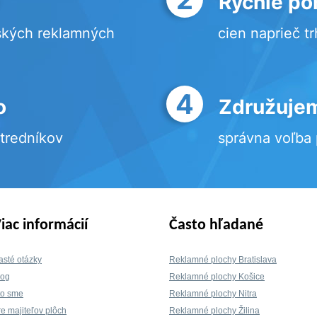
Rýchle po
ských reklamných
cien naprieč t
4
o
Združujem
stredníkov
správna voľba
iac informácií
Často hľadané
asté otázky
Reklamné plochy Bratislava
log
Reklamné plochy Košice
to sme
Reklamné plochy Nitra
re majiteľov plôch
Reklamné plochy Žilina