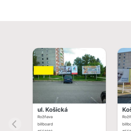
ul. Košická
Ko
Rožňava
Rožň
billboard
billb