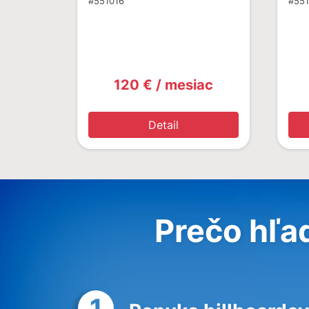
#551016
#551
120 € / mesiac
Detail
Prečo hľa
1