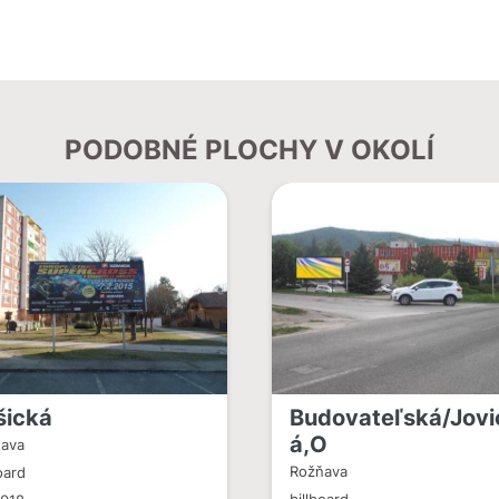
PODOBNÉ PLOCHY V OKOLÍ
šická
Budovateľská/Jovi
á,O
ava
Rožňava
oard