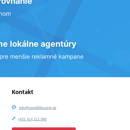
rovnanie
rhom
e lokálne agentúry
 pre menšie reklamné kampane
Kontakt
info@mojeBillboardy.sk
+421 914 211 560