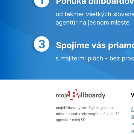
Ponuka billboardov
od takmer všetkých sloven
agentúr na jednom mieste
3
Spojíme vás priam
s majiteľmi plôch - bez pro
V
mojeBillboardy združujú na jednom
Č
mieste ponuku reklamných plôch od 70
B
agentúr z celej SR.
K
P