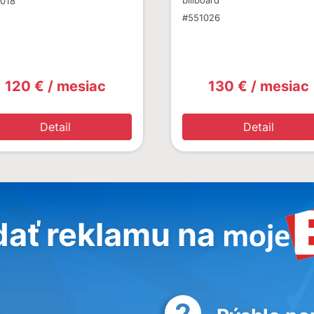
billboard
018
#551026
120 € / mesiac
130 € / mesiac
Detail
Detail
dať reklamu na
2