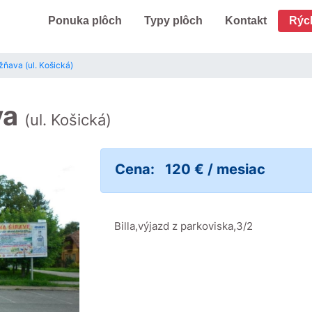
Ponuka plôch
Typy plôch
Kontakt
Rýc
žňava (ul. Košická)
va
(ul. Košická)
Cena:
120 € / mesiac
Billa,výjazd z parkoviska,3/2