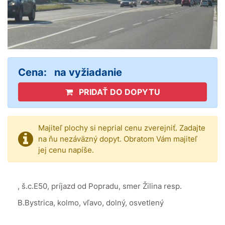
Cena:
na vyžiadanie
PRIDAŤ DO DOPYTU
Majiteľ plochy si neprial cenu zverejniť. Zadajte
na ňu nezáväzný dopyt. Obratom Vám majiteľ
jej cenu napíše.
, š.c.E50, príjazd od Popradu, smer Žilina resp.
B.Bystrica, kolmo, vľavo, dolný, osvetlený