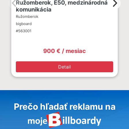
Ružomberok, E50, medzinárodná
komunikácia
Ružomberok
bigboard
#563001
900 € / mesiac
Detail
Prečo hľadať reklamu na