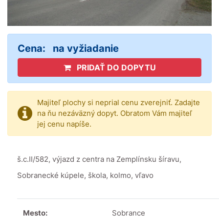
Cena:
na vyžiadanie
PRIDAŤ DO DOPYTU
Majiteľ plochy si neprial cenu zverejniť. Zadajte
na ňu nezáväzný dopyt. Obratom Vám majiteľ
jej cenu napíše.
š.c.II/582, výjazd z centra na Zemplínsku šíravu,
Sobranecké kúpele, škola, kolmo, vľavo
Mesto:
Sobrance