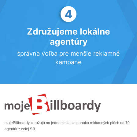
4
Združujeme lokálne
agentúry
správna voľba pre menšie reklamné
kampane
mojeBillboardy združujú na jednom mieste ponuku reklamných plôch od 70
agentúr z celej SR.