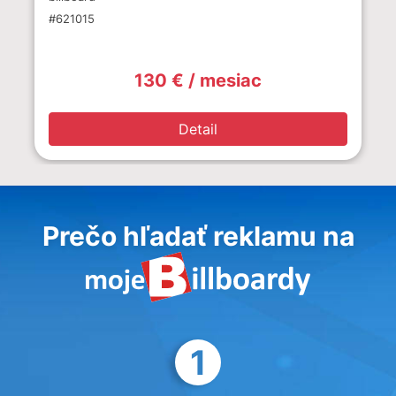
#621015
130 € / mesiac
Detail
Prečo hľadať reklamu na
1