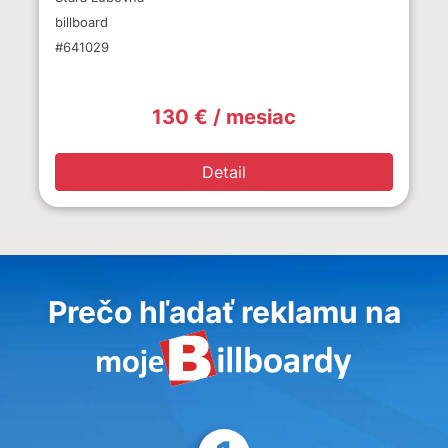
billboard
#641029
130 € / mesiac
Detail
Prečo hľadať reklamu na