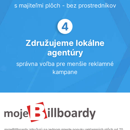
s majiteľmi plôch - bez prostredníkov
4
Združujeme lokálne
agentúry
správna voľba pre menšie reklamné
kampane
mojeBillboardy združujú na jednom mieste ponuku reklamných plôch od 70