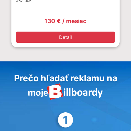
#671006
130 € / mesiac
Detail
Prečo hľadať reklamu na
1