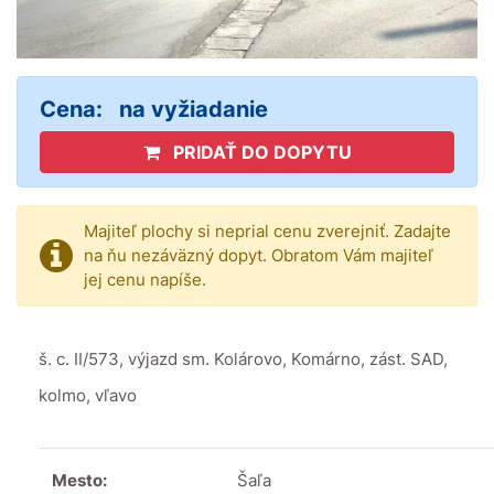
Cena:
na vyžiadanie
PRIDAŤ DO DOPYTU
Majiteľ plochy si neprial cenu zverejniť. Zadajte
na ňu nezáväzný dopyt. Obratom Vám majiteľ
jej cenu napíše.
š. c. II/573, výjazd sm. Kolárovo, Komárno, zást. SAD,
kolmo, vľavo
Mesto:
Šaľa