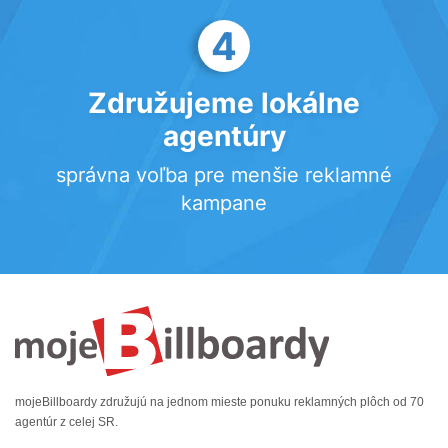
4
Združujeme lokálne
agentúry
správna voľba pre menšie reklamné
kampane
mojeBillboardy združujú na jednom mieste ponuku reklamných plôch od 70
agentúr z celej SR.