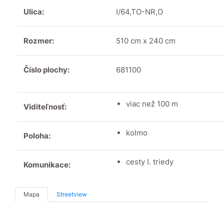
Ulica:
I/64,TO-NR,O
Rozmer:
510 cm x 240 cm
Číslo plochy:
681100
viac než 100 m
Viditeľnosť:
kolmo
Poloha:
cesty I. triedy
Komunikace:
Mapa
Streetview