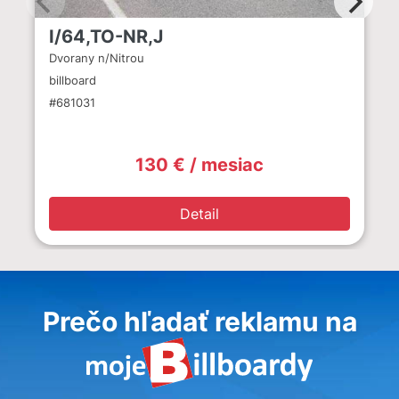
I/64,TO-NR,J
Dvorany n/Nitrou
billboard
#681031
130 € / mesiac
Detail
Prečo hľadať reklamu na