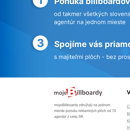
Ponuka billboardov
od takmer všetkých sloven
agentúr na jednom mieste
3
Spojíme vás priam
s majiteľmi plôch - bez pro
V
mojeBillboardy združujú na jednom
Č
mieste ponuku reklamných plôch od 70
B
agentúr z celej SR.
K
P