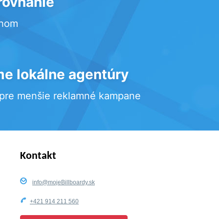
rovnanie
rhom
e lokálne agentúry
 pre menšie reklamné kampane
Kontakt
info@mojeBillboardy.sk
+421 914 211 560