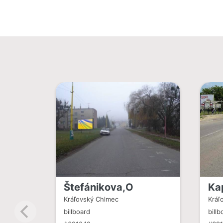
Štefánikova,O
Ka
Kráľovský Chlmec
Kráľ
billboard
billb