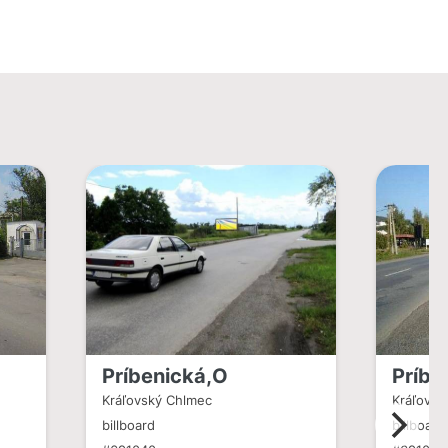
Príbenická,O
Príbe
Kráľovský Chlmec
Kráľovsk
billboard
billboard