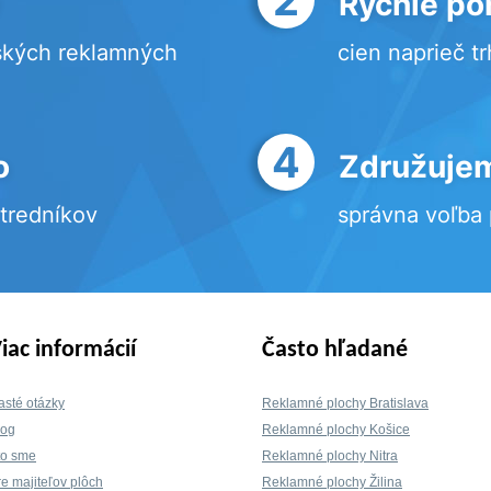
Rýchle po
ských reklamných
cien naprieč t
4
o
Združujem
stredníkov
správna voľba
iac informácií
Často hľadané
asté otázky
Reklamné plochy Bratislava
log
Reklamné plochy Košice
to sme
Reklamné plochy Nitra
re majiteľov plôch
Reklamné plochy Žilina