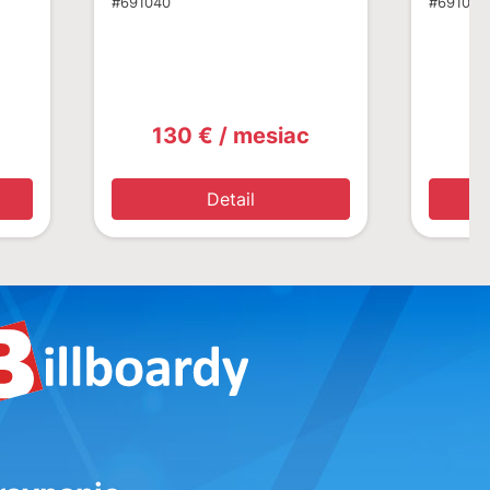
#691040
#691041
130 € / mesiac
1
Detail