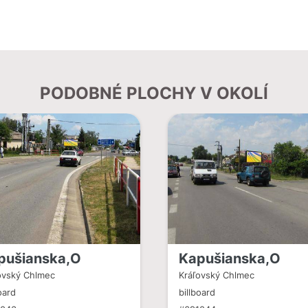
PODOBNÉ PLOCHY V OKOLÍ
pušianska,O
Kapušianska,O
ovský Chlmec
Kráľovský Chlmec
oard
billboard