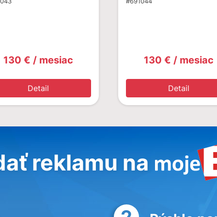
1043
#691044
130 € / mesiac
130 € / mesiac
Detail
Detail
dať reklamu na
2