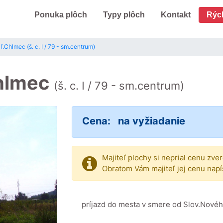
Ponuka plôch
Typy plôch
Kontakt
Rýc
ľ.Chlmec (š. c. I / 79 - sm.centrum)
Chlmec
(š. c. I / 79 - sm.centrum)
Cena:
na vyžiadanie
Majiteľ plochy si neprial cenu zve
Obratom Vám majiteľ jej cenu napí
príjazd do mesta v smere od Slov.Novéh