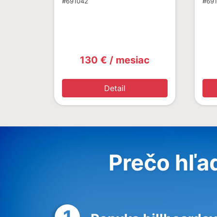
#691042
#69
130 € / mesiac
Detail
Prečo hľa
1