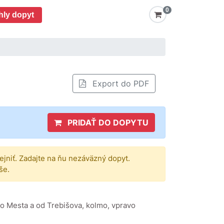
0
hly dopyt
Export do PDF
PRIDAŤ DO DOPYTU
rejniť. Zadajte na ňu nezáväzný dopyt.
še.
o Mesta a od Trebišova, kolmo, vpravo