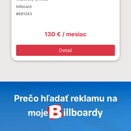
billboard
#691043
130 € / mesiac
Detail
Prečo hľadať reklamu na