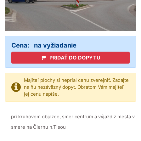
Cena:
na vyžiadanie
PRIDAŤ DO DOPYTU
Majiteľ plochy si neprial cenu zverejniť. Zadajte
na ňu nezáväzný dopyt. Obratom Vám majiteľ
jej cenu napíše.
pri kruhovom objazde, smer centrum a výjazd z mesta v
smere na Čiernu n.Tisou