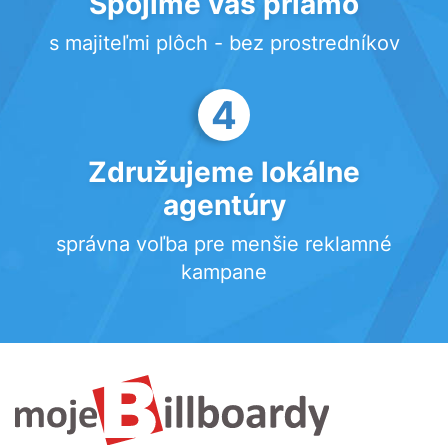
Spojíme vás priamo
s majiteľmi plôch - bez prostredníkov
4
Združujeme lokálne
agentúry
správna voľba pre menšie reklamné
kampane