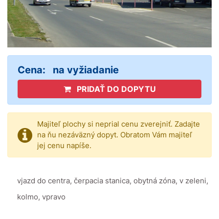
Cena:
na vyžiadanie
PRIDAŤ DO DOPYTU
Majiteľ plochy si neprial cenu zverejniť. Zadajte
na ňu nezáväzný dopyt. Obratom Vám majiteľ
jej cenu napíše.
vjazd do centra, čerpacia stanica, obytná zóna, v zeleni,
kolmo, vpravo