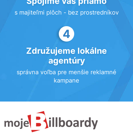
Spojíme vás priamo
s majiteľmi plôch - bez prostredníkov
4
Združujeme lokálne
agentúry
správna voľba pre menšie reklamné
kampane