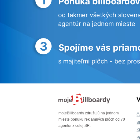
Ponuka billboardov
od takmer všetkých sloven
agentúr na jednom mieste
3
Spojíme vás priam
s majiteľmi plôch - bez pro
V
mojeBillboardy združujú na jednom
Č
mieste ponuku reklamných plôch od 70
B
agentúr z celej SR.
K
P