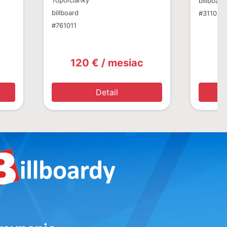
Topoľčianky
billboard
billboard
#311024
#761011
120 € / mesiac
1
Detail