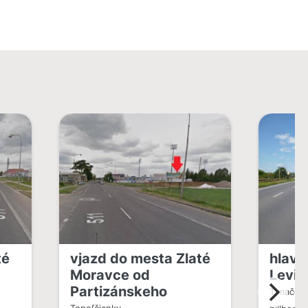
té
vjazd do mesta Zlaté
hlavn
Moravce od
Levic
Partizánskeho
Tlmače