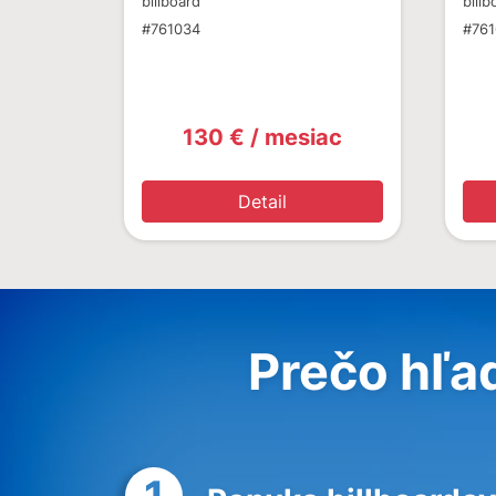
billboard
billb
#761034
#76
130 € / mesiac
Detail
Prečo hľa
1