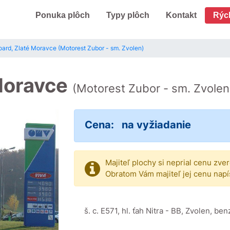
Ponuka plôch
Typy plôch
Kontakt
Rýc
oard, Zlaté Moravce (Motorest Zubor - sm. Zvolen)
 Moravce
(Motorest Zubor - sm. Zvolen
Cena:
na vyžiadanie
Majiteľ plochy si neprial cenu zve
Obratom Vám majiteľ jej cenu napí
š. c. E571, hl. ťah Nitra - BB, Zvolen, b