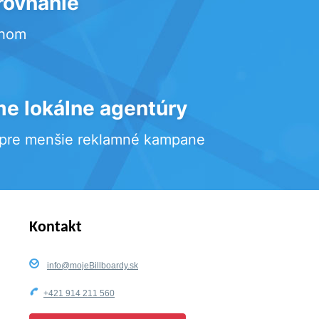
rovnanie
rhom
e lokálne agentúry
 pre menšie reklamné kampane
Kontakt
info@mojeBillboardy.sk
+421 914 211 560