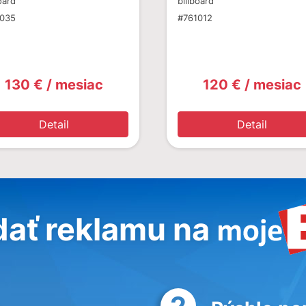
oard
billboard
1035
#761012
130 € / mesiac
120 € / mesiac
Detail
Detail
dať reklamu na
2