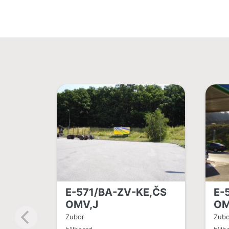
E-571/BA-ZV-KE,ČS
E-
OMV,J
OM
Zubor
Zubo