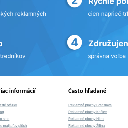
Rýchle po
ských reklamných
cien naprieč t
4
o
Združujem
stredníkov
správna voľba
iac informácií
Často hľadané
asté otázky
Reklamné plochy Bratislava
log
Reklamné plochy Košice
to sme
Reklamné plochy Nitra
re majiteľov plôch
Reklamné plochy Žilina