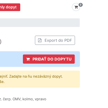
0
hly dopyt
Export do PDF
)
PRIDAŤ DO DOPYTU
rejniť. Zadajte na ňu nezáväzný dopyt.
še.
enz. čerp. OMV, kolmo, vpravo