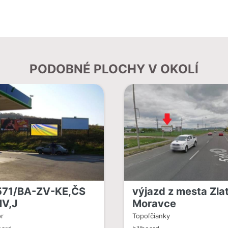
PODOBNÉ PLOCHY V OKOLÍ
571/BA-ZV-KE,ČS
výjazd z mesta Zla
V,J
Moravce
r
Topoľčianky