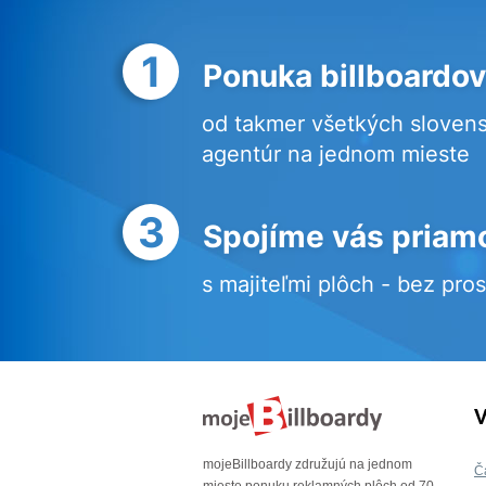
1
Ponuka billboardov
od takmer všetkých sloven
agentúr na jednom mieste
3
Spojíme vás priam
s majiteľmi plôch - bez pro
V
mojeBillboardy združujú na jednom
Č
mieste ponuku reklamných plôch od 70