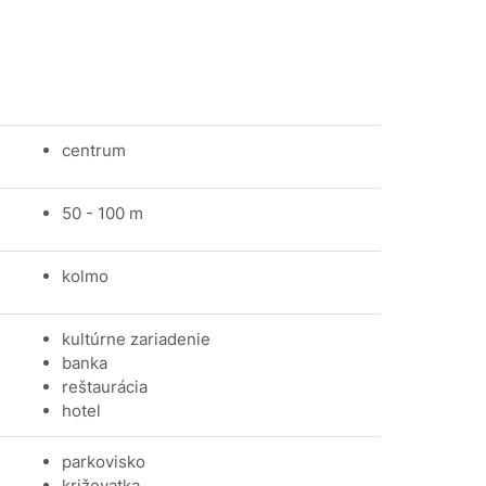
centrum
50 - 100 m
kolmo
kultúrne zariadenie
banka
reštaurácia
hotel
parkovisko
križovatka