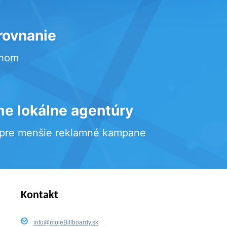
rovnanie
rhom
e lokálne agentúry
 pre menšie reklamné kampane
Kontakt
info@mojeBillboardy.sk