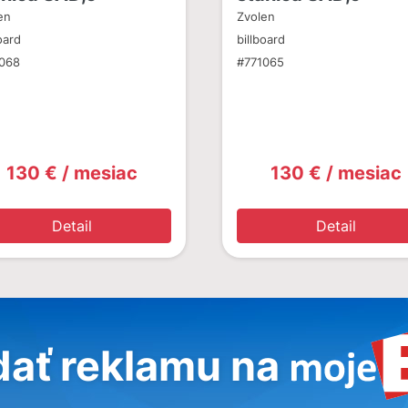
en
Zvolen
oard
billboard
068
#771065
130 € / mesiac
130 € / mesiac
Detail
Detail
dať reklamu na