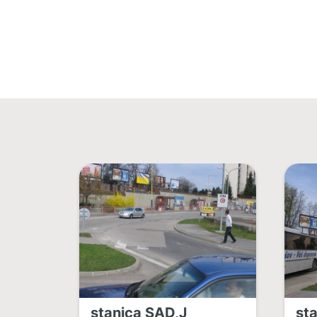
stanica SAD,J
st