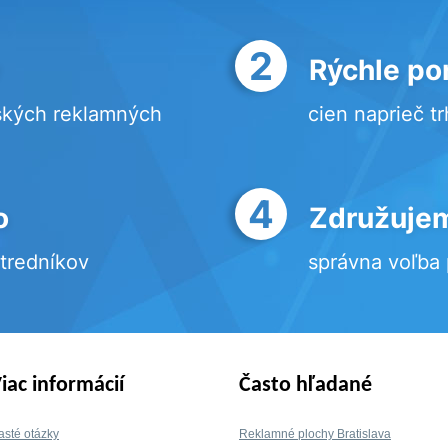
2
Rýchle po
ských reklamných
cien naprieč t
4
o
Združujem
stredníkov
správna voľba
iac informácií
Často hľadané
asté otázky
Reklamné plochy Bratislava