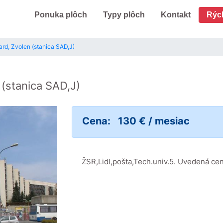
Ponuka plôch
Typy plôch
Kontakt
Rýc
ard, Zvolen (stanica SAD,J)
n
(stanica SAD,J)
Cena:
130 € / mesiac
ŽSR,Lidl,pošta,Tech.univ.5. Uvedená cen