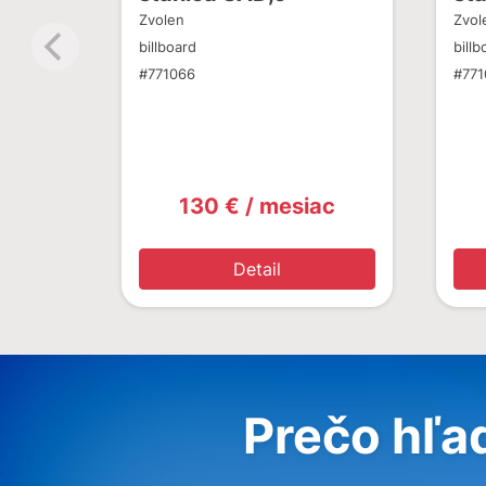
Zvolen
Zvol
billboard
billb
#771066
#771
130 € / mesiac
Detail
Prečo hľa