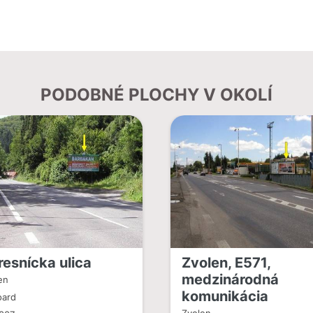
PODOBNÉ PLOCHY V OKOLÍ
resnícka ulica
Zvolen, E571,
medzinárodná
en
komunikácia
oard