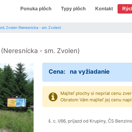
Ponuka plôch
Typy plôch
Kontakt
Rýc
ard, Zvolen (Neresnícka - sm. Zvolen)
n
(Neresnícka - sm. Zvolen)
Cena:
na vyžiadanie
Majiteľ plochy si neprial cenu zve
Obratom Vám majiteľ jej cenu napí
š. c. I/66, príjazd od Krupiny, ČS Benzin