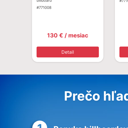
billboard
#771
#771008
130 € / mesiac
Detail
Prečo hľa
1