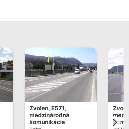
Zvolen, E571,
Zvole
medzinárodná
medz
komunikácia
komu