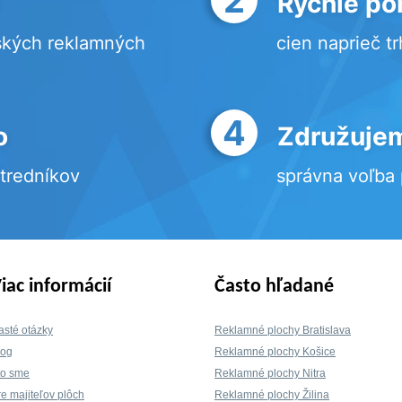
Rýchle po
ských reklamných
cien naprieč t
4
o
Združujem
stredníkov
správna voľba
iac informácií
Často hľadané
asté otázky
Reklamné plochy Bratislava
log
Reklamné plochy Košice
to sme
Reklamné plochy Nitra
re majiteľov plôch
Reklamné plochy Žilina