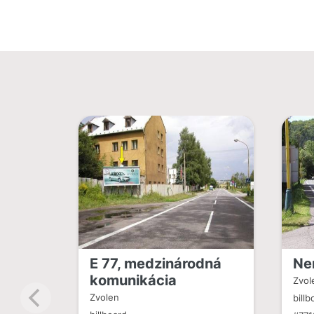
E 77, medzinárodná
Ne
komunikácia
Zvol
Zvolen
billb