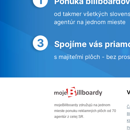
Ponuka billboardov
od takmer všetkých sloven
agentúr na jednom mieste
3
Spojíme vás priam
s majiteľmi plôch - bez pro
V
mojeBillboardy združujú na jednom
Č
mieste ponuku reklamných plôch od 70
B
agentúr z celej SR.
K
P