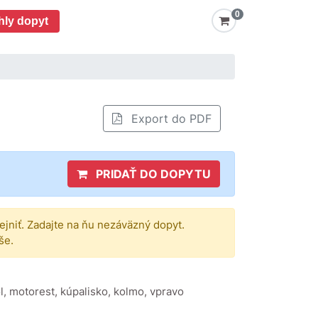
0
hly dopyt
Export do PDF
PRIDAŤ DO DOPYTU
rejniť. Zadajte na ňu nezáväzný dopyt.
še.
ol, motorest, kúpalisko, kolmo, vpravo