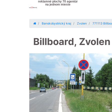
reklamné plochy 70 agentúr
na jednom mieste
Banskobystrický kraj
Zvolen
771113 Billbo
Billboard, Zvole