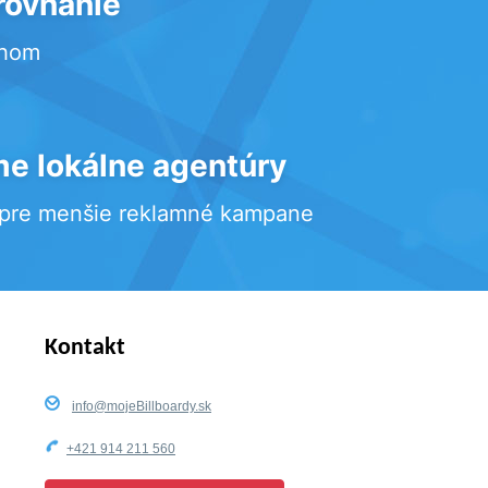
rovnanie
rhom
e lokálne agentúry
 pre menšie reklamné kampane
Kontakt
info@mojeBillboardy.sk
+421 914 211 560