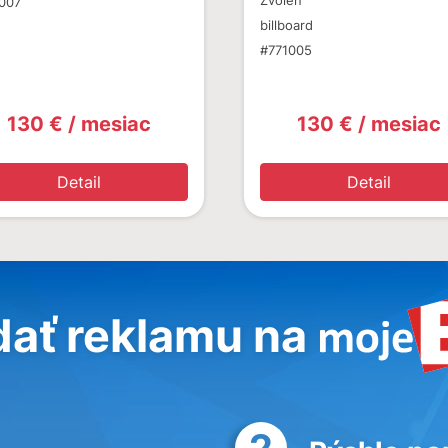
Zvolen
007
billboard
#771005
130 € / mesiac
130 € / mesiac
Detail
Detail
dať reklamu na
2