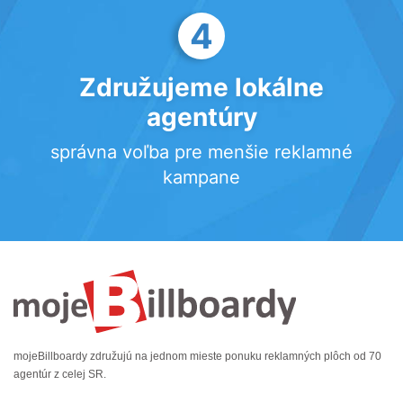
4
Združujeme lokálne
agentúry
správna voľba pre menšie reklamné
kampane
mojeBillboardy združujú na jednom mieste ponuku reklamných plôch od 70
agentúr z celej SR.