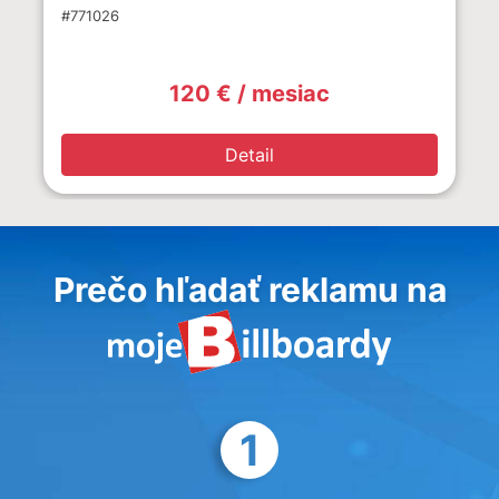
#771026
120 € / mesiac
Detail
Prečo hľadať reklamu na
1