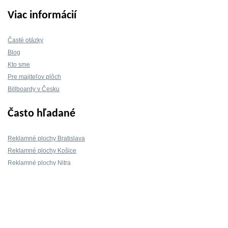
Viac informácií
Časté otázky
Blog
Kto sme
Pre majiteľov plôch
Billboardy v Česku
Často hľadané
Reklamné plochy Bratislava
Reklamné plochy Košice
Reklamné plochy Nitra
Reklamné plochy Žilina
Reklamné plochy Trnava
Kontakt