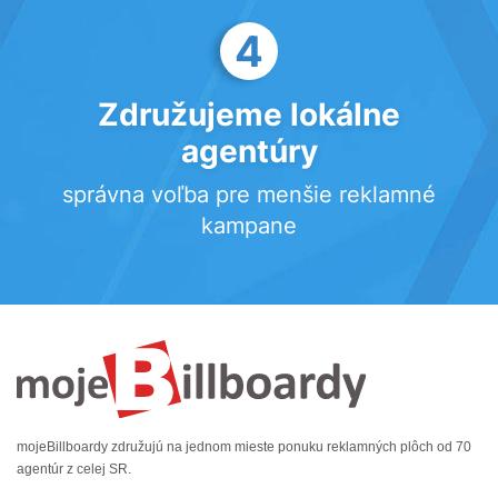
4
Združujeme lokálne
agentúry
správna voľba pre menšie reklamné
kampane
mojeBillboardy združujú na jednom mieste ponuku reklamných plôch od 70
agentúr z celej SR.