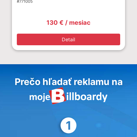
#771005
130 € / mesiac
Detail
Prečo hľadať reklamu na
1