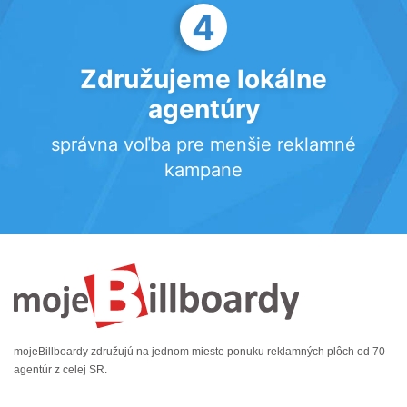
4
Združujeme lokálne
agentúry
správna voľba pre menšie reklamné
kampane
mojeBillboardy združujú na jednom mieste ponuku reklamných plôch od 70
agentúr z celej SR.