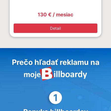
130 € / mesiac
Detail
Prečo hľadať reklamu na
1