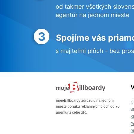
od takmer všetkých sloven
agentúr na jednom mieste
3
Spojíme vás priam
s majiteľmi plôch - bez pro
V
mojeBillboardy združujú na jednom
Č
mieste ponuku reklamných plôch od 70
B
agentúr z celej SR.
K
P
B