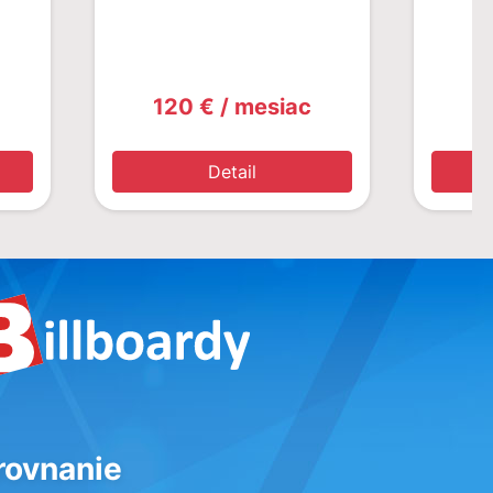
120 € / mesiac
1
Detail
rovnanie