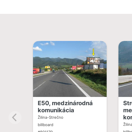
E50, medzinárodná
Str
komunikácia
me
ko
Žilina-Strečno
Žilin
billboard
billb