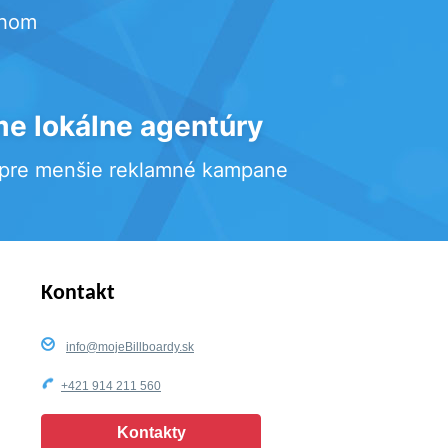
rhom
e lokálne agentúry
 pre menšie reklamné kampane
Kontakt
info@mojeBillboardy.sk
+421 914 211 560
Kontakty