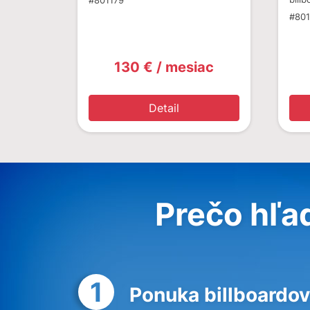
#801179
#80
130 € / mesiac
Detail
Prečo hľa
1
Ponuka billboardov