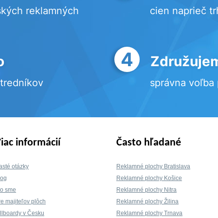
ských reklamných
cien naprieč t
4
o
Združujem
stredníkov
správna voľba
iac informácií
Často hľadané
asté otázky
Reklamné plochy Bratislava
log
Reklamné plochy Košice
to sme
Reklamné plochy Nitra
re majiteľov plôch
Reklamné plochy Žilina
illboardy v Česku
Reklamné plochy Trnava