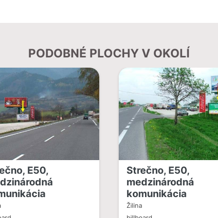
PODOBNÉ PLOCHY V OKOLÍ
ečno, E50,
Strečno, E50,
dzinárodná
medzinárodná
munikácia
komunikácia
a
Žilina
oard
billboard