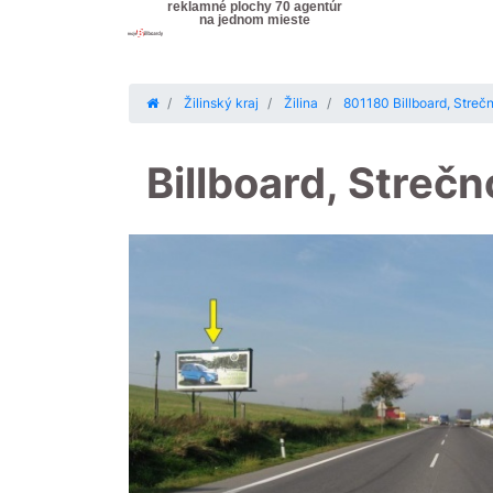
reklamné plochy 70 agentúr
na jednom mieste
Žilinský kraj
Žilina
801180 Billboard, Stre
Billboard, Streč