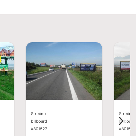
Strečno
Strečno
billboard
billboard
#801527
#801528