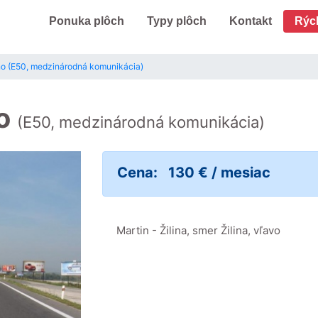
Ponuka plôch
Typy plôch
Kontakt
Rýc
čno (E50, medzinárodná komunikácia)
no
(E50, medzinárodná komunikácia)
Cena:
130 € / mesiac
Martin - Žilina, smer Žilina, vľavo