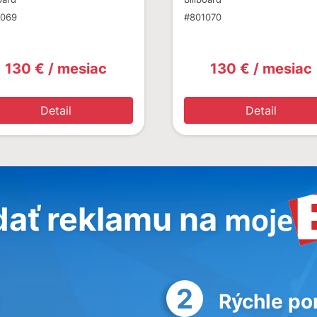
1069
#801070
130 € / mesiac
130 € / mesiac
Detail
Detail
dať reklamu na
2
Rýchle po