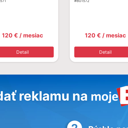
571
#801572
120 € / mesiac
120 € / mesiac
Detail
Detail
dať reklamu na
2