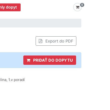
0
hly dopyt
Export do PDF
PRIDAŤ DO DOPYTU
ina, 1.v poradí