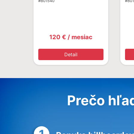
#801540
#801
120 € / mesiac
Detail
Prečo hľa
1