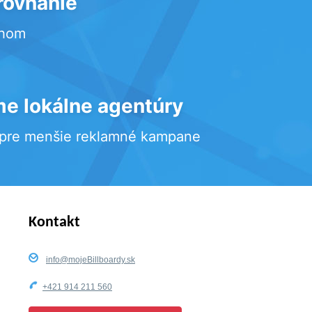
rovnanie
rhom
e lokálne agentúry
 pre menšie reklamné kampane
Kontakt
info@mojeBillboardy.sk
+421 914 211 560