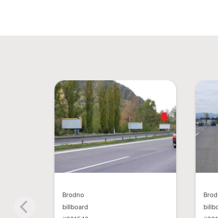
Brodno
Bro
billboard
billb