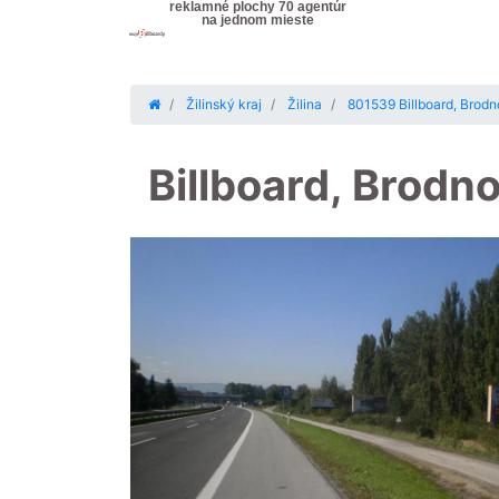
reklamné plochy 70 agentúr
na jednom mieste
Žilinský kraj
Žilina
801539 Billboard, Brodno
Billboard, Brodn