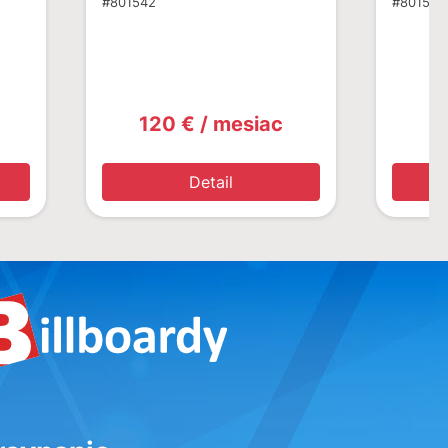
#801542
#801541
120 € / mesiac
1
Detail