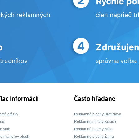
Rýchle po
ských reklamných
cien naprieč t
4
o
Združujem
stredníkov
správna voľba
iac informácií
Často hľadané
asté otázky
Reklamné plochy Bratislava
log
Reklamné plochy Košice
to sme
Reklamné plochy Nitra
re majiteľov plôch
Reklamné plochy Žilina