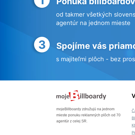
Ponuka billboardov
od takmer všetkých sloven
agentúr na jednom mieste
3
Spojíme vás priam
s majiteľmi plôch - bez pro
V
mojeBillboardy združujú na jednom
Č
mieste ponuku reklamných plôch od 70
B
agentúr z celej SR.
K
P