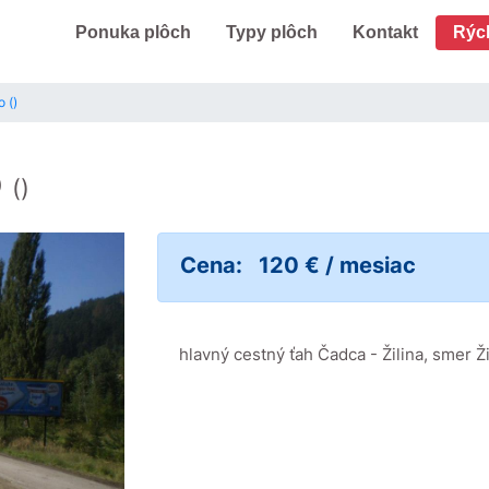
Ponuka plôch
Typy plôch
Kontakt
Rýc
 ()
o
()
Cena:
120 € / mesiac
hlavný cestný ťah Čadca - Žilina, smer Žil