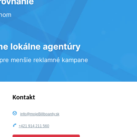
rovnanie
rhom
e lokálne agentúry
 pre menšie reklamné kampane
Kontakt
info@mojeBillboardy.sk
+421 914 211 560