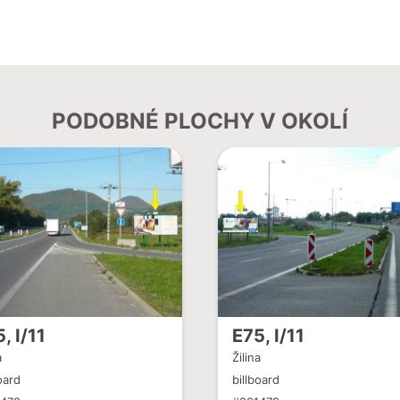
PODOBNÉ PLOCHY V OKOLÍ
, I/11
E75, I/11
a
Žilina
oard
billboard