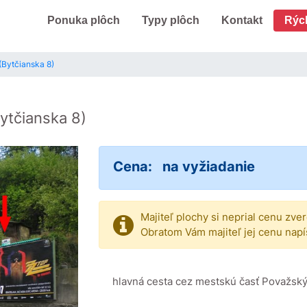
Ponuka plôch
Typy plôch
Kontakt
Rýc
 (Bytčianska 8)
ytčianska 8)
Cena:
na vyžiadanie
Majiteľ plochy si neprial cenu zve
Obratom Vám majiteľ jej cenu napí
hlavná cesta cez mestskú časť Považsk