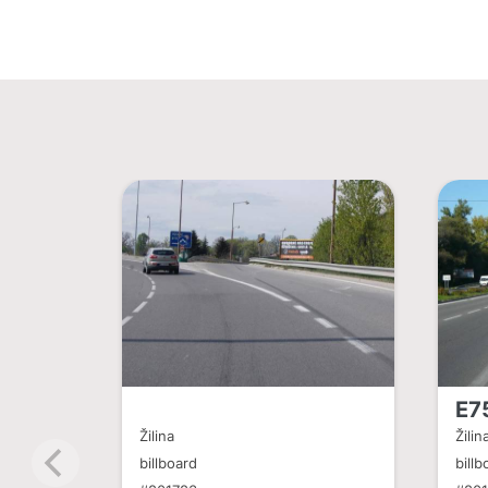
E75
Žilina
Žilin
billboard
billb