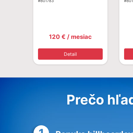
#801783
#80
120 € / mesiac
Detail
Prečo hľa
1