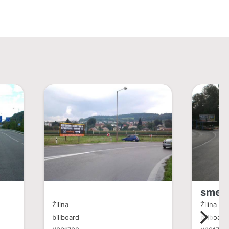
smer 
Žilina
Žilina
billboard
billboard