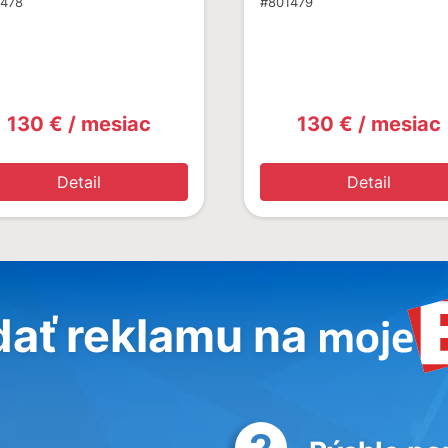
1478
#801479
130 € / mesiac
130 € / mesiac
Detail
Detail
dať reklamu na
2