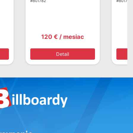
#801782
#801751
120 € / mesiac
1
Detail