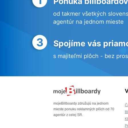
Ponuka billboardov
od takmer všetkých sloven
agentúr na jednom mieste
3
Spojíme vás priam
s majiteľmi plôch - bez pro
V
mojeBillboardy združujú na jednom
Č
mieste ponuku reklamných plôch od 70
B
agentúr z celej SR.
K
P