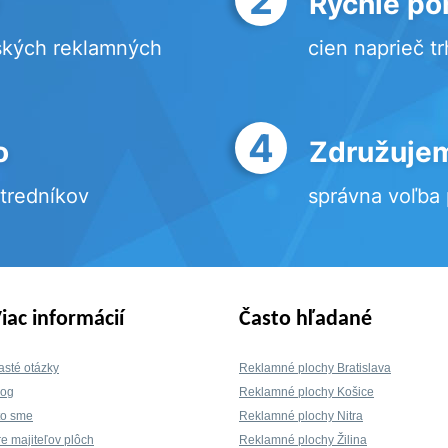
Rýchle po
ských reklamných
cien naprieč t
4
o
Združujem
stredníkov
správna voľba
iac informácií
Často hľadané
asté otázky
Reklamné plochy Bratislava
log
Reklamné plochy Košice
to sme
Reklamné plochy Nitra
re majiteľov plôch
Reklamné plochy Žilina