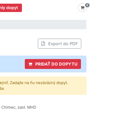
0
hly dopyt
Export do PDF
PRIDAŤ DO DOPYTU
rejniť. Zadajte na ňu nezáväzný dopyt.
še.
ý Chlmec, zast. MHD