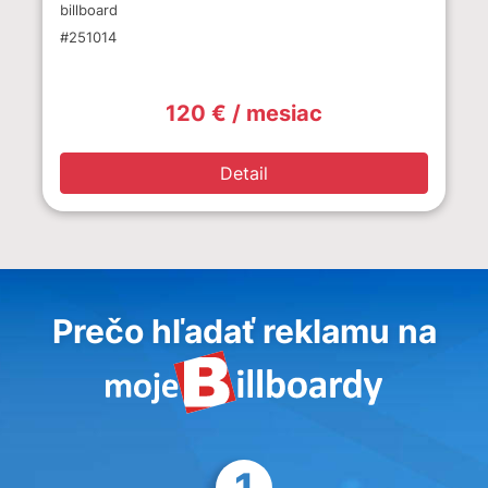
billboard
#251014
120 € / mesiac
Detail
Prečo hľadať reklamu na
1