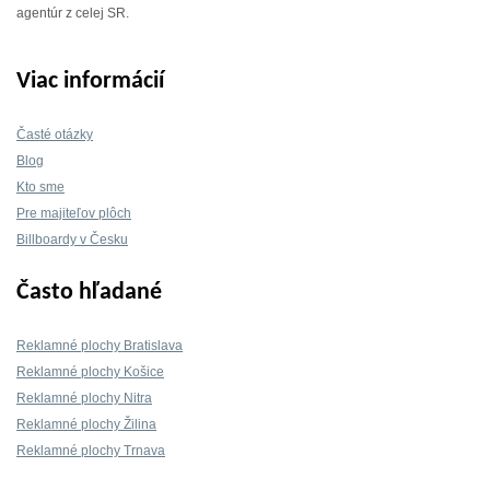
agentúr z celej SR.
Viac informácií
Časté otázky
Blog
Kto sme
Pre majiteľov plôch
Billboardy v Česku
Často hľadané
Reklamné plochy Bratislava
Reklamné plochy Košice
Reklamné plochy Nitra
Reklamné plochy Žilina
Reklamné plochy Trnava