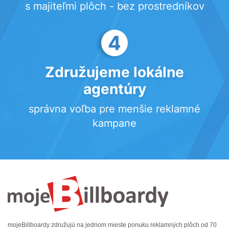
s majiteľmi plôch - bez prostredníkov
4
Združujeme lokálne
agentúry
správna voľba pre menšie reklamné
kampane
mojeBillboardy združujú na jednom mieste ponuku reklamných plôch od 70