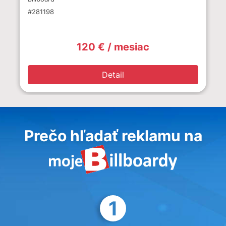
#281198
120 € / mesiac
Detail
Prečo hľadať reklamu na
1