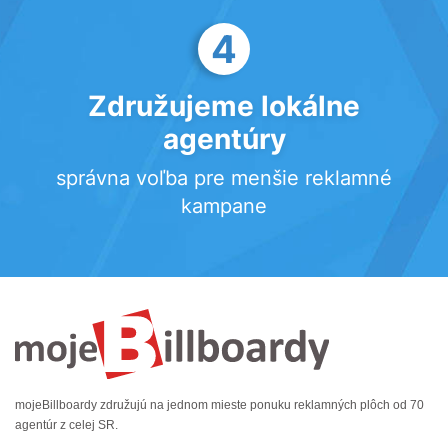
4
Združujeme lokálne
agentúry
správna voľba pre menšie reklamné
kampane
mojeBillboardy združujú na jednom mieste ponuku reklamných plôch od 70
agentúr z celej SR.