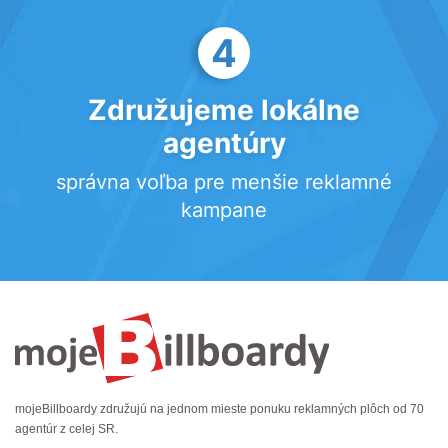
4
Združujeme lokálne
agentúry
správna voľba pre menšie reklamné
kampane
mojeBillboardy združujú na jednom mieste ponuku reklamných plôch od 70
agentúr z celej SR.