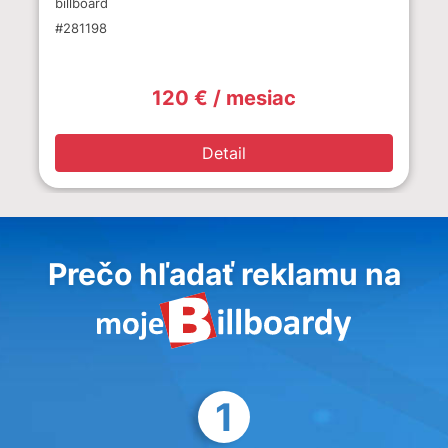
billboard
#281198
120 € / mesiac
Detail
Prečo hľadať reklamu na
1