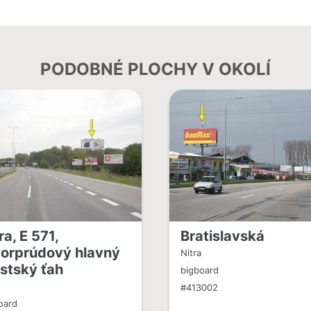
PODOBNÉ PLOCHY V OKOLÍ
ra, E 571,
Bratislavská
vorprúdový hlavný
Nitra
stský ťah
bigboard
a
#413002
oard