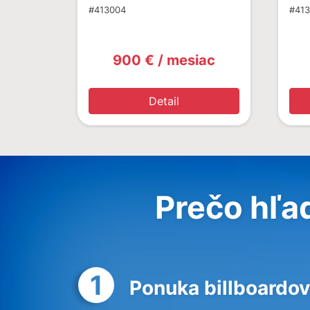
#413004
#41
900 € / mesiac
Detail
Prečo hľa
1
Ponuka billboardov