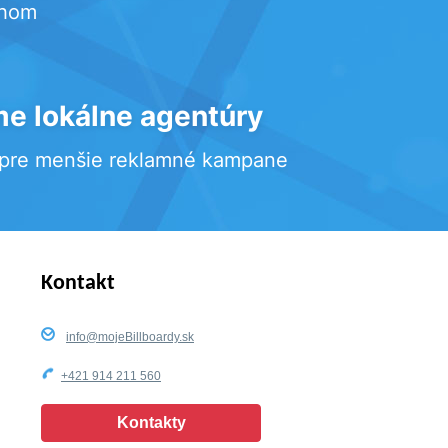
rhom
e lokálne agentúry
 pre menšie reklamné kampane
Kontakt
info@mojeBillboardy.sk
+421 914 211 560
Kontakty