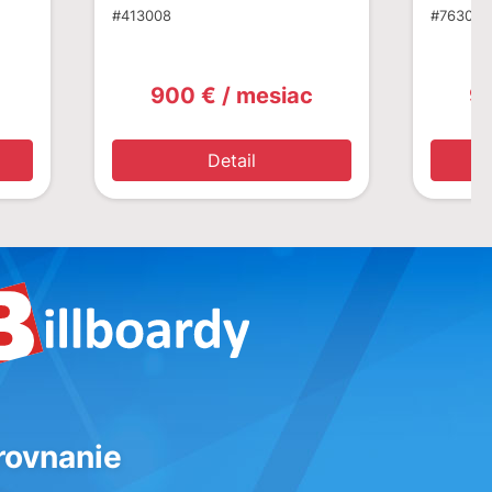
#413008
#763003
900 € / mesiac
9
Detail
rovnanie