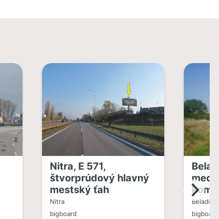
Nitra, E 571,
Belad
štvorprúdový hlavný
medz
mestský ťah
komu
Nitra
Beladice
bigboard
bigboard