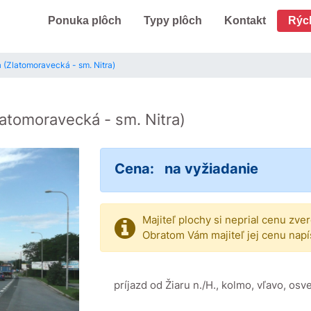
Ponuka plôch
Typy plôch
Kontakt
Rýc
 (Zlatomoravecká - sm. Nitra)
latomoravecká - sm. Nitra)
Cena:
na vyžiadanie
Majiteľ plochy si neprial cenu zve
Obratom Vám majiteľ jej cenu napí
príjazd od Žiaru n./H., kolmo, vľavo, osv