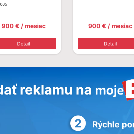
3005
900 € / mesiac
900 € / mesiac
Detail
Detail
dať reklamu na
2
Rýchle po