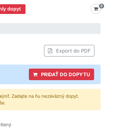
0
hly dopyt
Export do PDF
PRIDAŤ DO DOPYTU
rejniť. Zadajte na ňu nezáväzný dopyt.
še.
etlený