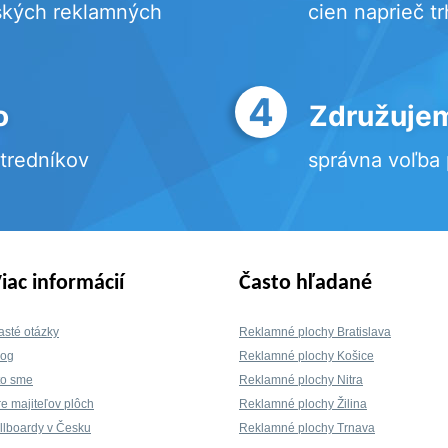
ských reklamných
cien naprieč t
4
o
Združujem
stredníkov
správna voľba
iac informácií
Často hľadané
asté otázky
Reklamné plochy Bratislava
log
Reklamné plochy Košice
to sme
Reklamné plochy Nitra
re majiteľov plôch
Reklamné plochy Žilina
illboardy v Česku
Reklamné plochy Trnava