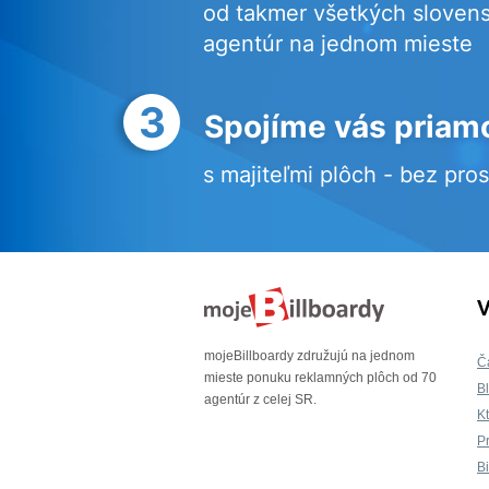
od takmer všetkých sloven
agentúr na jednom mieste
3
Spojíme vás priam
s majiteľmi plôch - bez pro
V
mojeBillboardy združujú na jednom
Č
mieste ponuku reklamných plôch od 70
B
agentúr z celej SR.
K
P
B