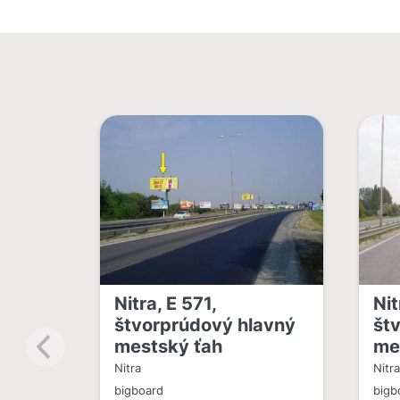
Nitra, E 571,
Nit
štvorprúdový hlavný
št
mestský ťah
me
Nitra
Nitr
bigboard
bigb