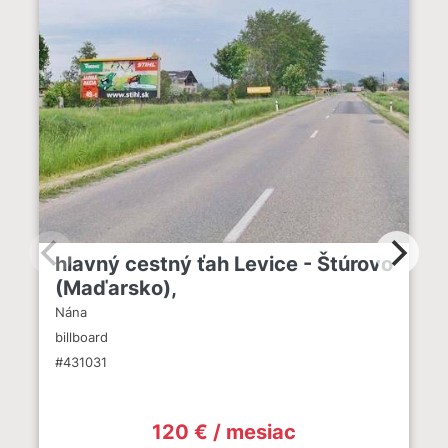
hlavný cestný ťah Levice - Štúrovo
(Maďarsko),
Nána
billboard
#431031
120 € / mesiac