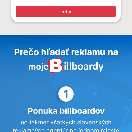
Detail
Prečo hľadať reklamu na
1
Ponuka billboardov
od takmer všetkých slovenských
reklamných agentúr na jednom mieste