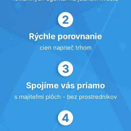
2
Rýchle porovnanie
cien naprieč trhom
3
Spojíme vás priamo
s majiteľmi plôch - bez prostredníkov
4