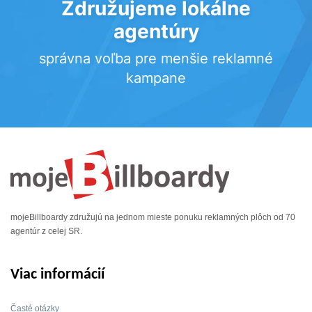
Združujeme lokálne
agentúry
správna voľba pre menšie reklamné
kampane
mojeBillboardy združujú na jednom mieste ponuku reklamných plôch od 70
agentúr z celej SR.
Viac informácií
Časté otázky