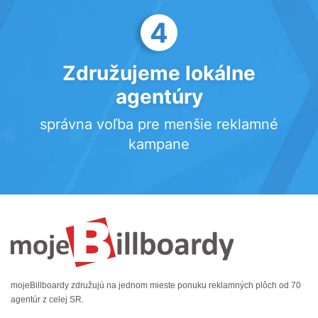
4
Združujeme lokálne
agentúry
správna voľba pre menšie reklamné
kampane
mojeBillboardy združujú na jednom mieste ponuku reklamných plôch od 70
agentúr z celej SR.