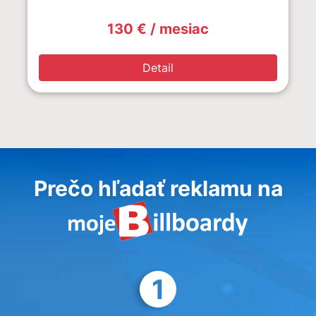
130 € / mesiac
Detail
Prečo hľadať reklamu na
1