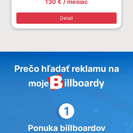
130 € / mesiac
Detail
Prečo hľadať reklamu na
1
Ponuka billboardov