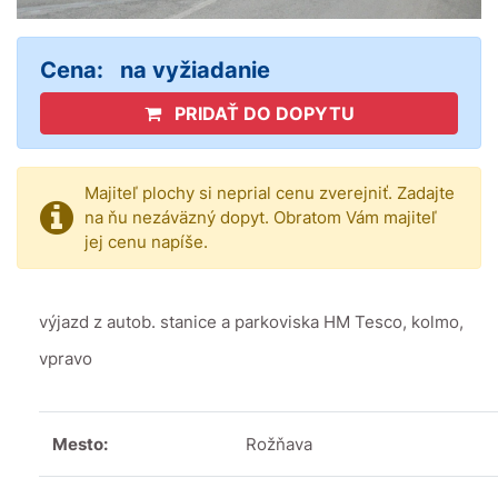
Cena:
na vyžiadanie
PRIDAŤ DO DOPYTU
Majiteľ plochy si neprial cenu zverejniť. Zadajte
na ňu nezáväzný dopyt. Obratom Vám majiteľ
jej cenu napíše.
výjazd z autob. stanice a parkoviska HM Tesco, kolmo,
vpravo
Mesto:
Rožňava