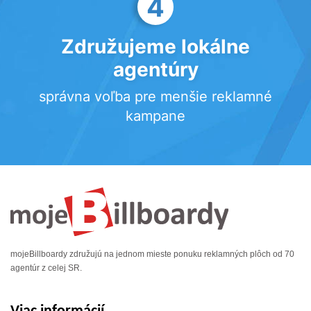
4
Združujeme lokálne
agentúry
správna voľba pre menšie reklamné
kampane
mojeBillboardy združujú na jednom mieste ponuku reklamných plôch od 70
agentúr z celej SR.