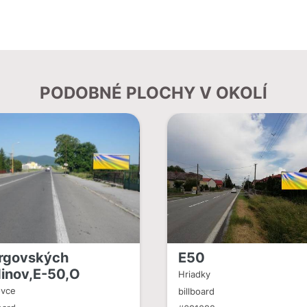
PODOBNÉ PLOCHY V OKOLÍ
rgovských
E50
dinov,E-50,O
Hriadky
ovce
billboard