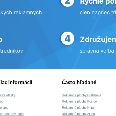
Rýchle po
ských reklamných
cien naprieč t
4
o
Združujem
stredníkov
správna voľba
iac informácií
Často hľadané
asté otázky
Reklamné plochy Bratislava
log
Reklamné plochy Košice
to sme
Reklamné plochy Nitra
re majiteľov plôch
Reklamné plochy Žilina