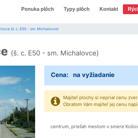
Ponuka plôch
Typy plôch
Kontakt
Rýc
čovce (š. c. E50 - sm. Michalovce)
ce
(š. c. E50 - sm. Michalovce)
Cena:
na vyžiadanie
Majiteľ plochy si neprial cenu zve
Obratom Vám majiteľ jej cenu napí
centrum, prieťah mestom v smere Košice