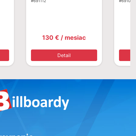
#691112
#691089
130 € / mesiac
1
Detail