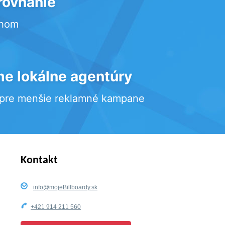
rovnanie
rhom
e lokálne agentúry
 pre menšie reklamné kampane
Kontakt
info@mojeBillboardy.sk
+421 914 211 560