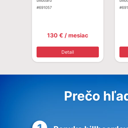
billboard
billb
#691057
#691
130 € / mesiac
Detail
Prečo hľa
1