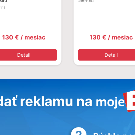
oard
#691092
111
130 € / mesiac
130 € / mesiac
Detail
Detail
dať reklamu na
2