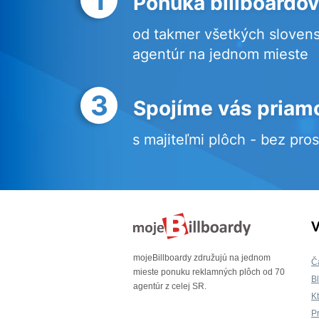
Ponuka billboardov
od takmer všetkých sloven
agentúr na jednom mieste
3
Spojíme vás priam
s majiteľmi plôch - bez pro
V
mojeBillboardy združujú na jednom
Č
mieste ponuku reklamných plôch od 70
B
agentúr z celej SR.
K
P