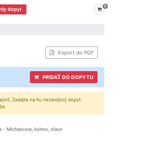
0
hly dopyt
Export do PDF
PRIDAŤ DO DOPYTU
rejniť. Zadajte na ňu nezáväzný dopyt.
še.
 - Michalovce, kolmo, vľavo