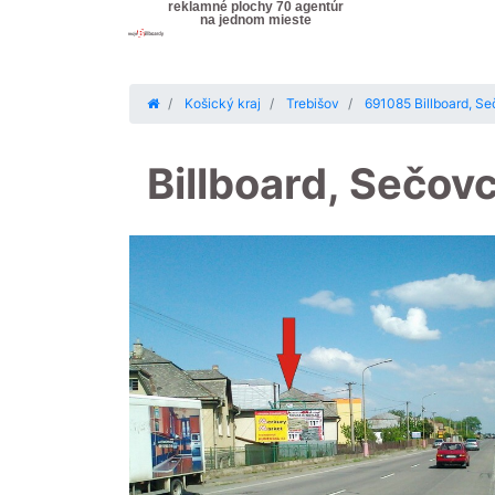
reklamné plochy 70 agentúr
na jednom mieste
Košický kraj
Trebišov
691085 Billboard, Se
Billboard, Sečov