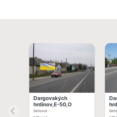
Dargovských
Da
hrdinov,E-50,O
hr
Sečovce
Seč