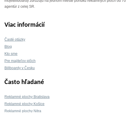
mojeBillboardy združujú na jednom mieste ponuku reklamných plôch od 70
agentúr z celej SR.
Viac informácií
Časté otázky
Blog
Kto sme
Pre majiteľov plôch
Billboardy v Česku
Často hľadané
Reklamné plochy Bratislava
Reklamné plochy Košice
Reklamné plochy Nitra
Reklamné plochy Žilina
Reklamné plochy Trnava