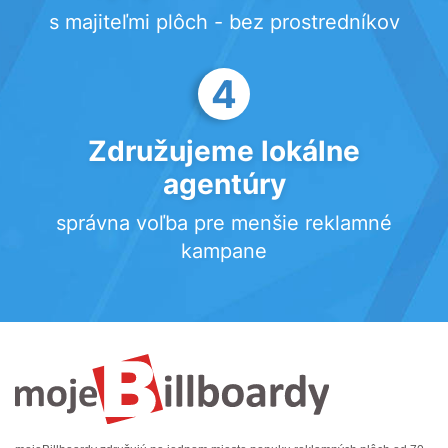
s majiteľmi plôch - bez prostredníkov
4
Združujeme lokálne
agentúry
správna voľba pre menšie reklamné
kampane