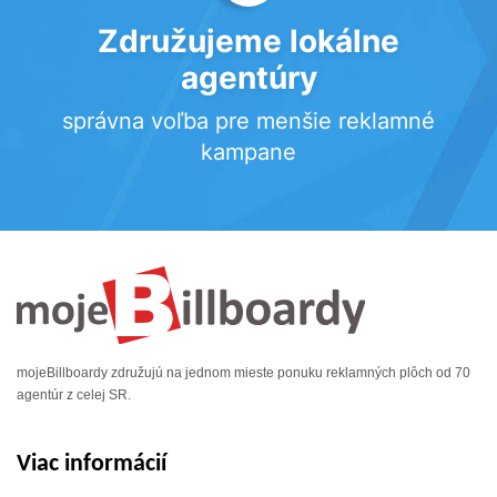
Združujeme lokálne
agentúry
správna voľba pre menšie reklamné
kampane
mojeBillboardy združujú na jednom mieste ponuku reklamných plôch od 70
agentúr z celej SR.
Viac informácií