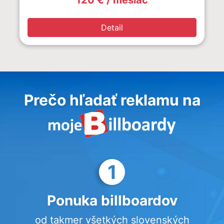
120 € / mesiac
Detail
Prečo hľadať reklamu na
1
Ponuka billboardov
od takmer všetkých slovenských